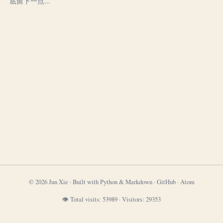
底留下一点...
© 2026 Jun Xie · Built with Python & Markdown ·
GitHub
·
Atom
👁 Total visits:
53989
·
Visitors:
29353