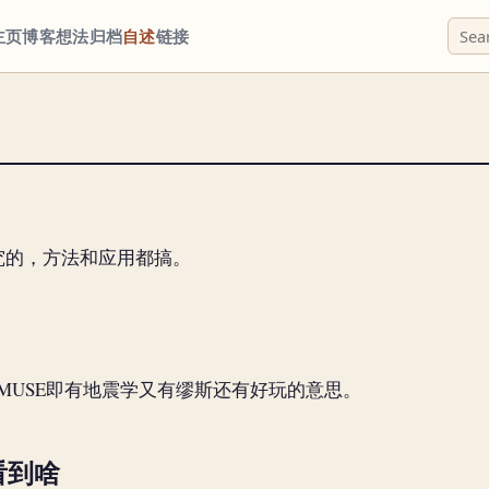
主页
博客
想法
归档
自述
链接
学研究的，方法和应用都搞。
AMUSE即有地震学又有缪斯还有好玩的意思。
看到啥