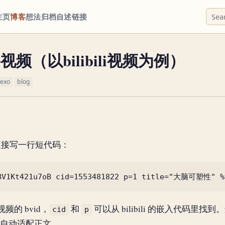
主页
博客
想法
归档
自述
链接
频（以bilibili视频为例）
exo
blog
？
直接写一行短代码：
频的 bvid，
和
可以从 bilibili 的嵌入代码里
cid
p
会自动适配正文。