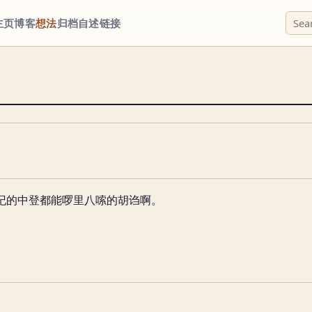
主页
博客
想法
归档
自述
链接
纪的中登都能啰里八嗦的胡诌啊。