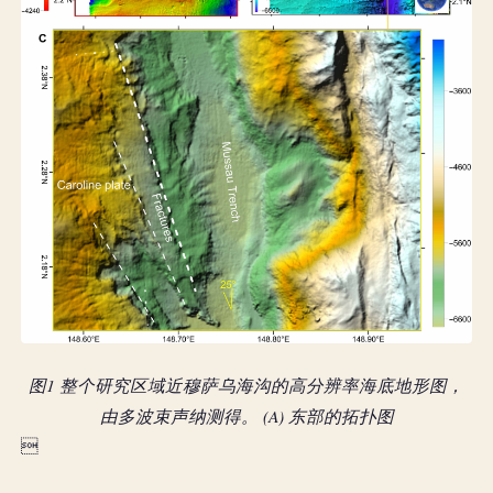
图1 整个研究区域近穆萨乌海沟的高分辨率海底地形图，
由多波束声纳测得。 (A) 东部的拓扑图
