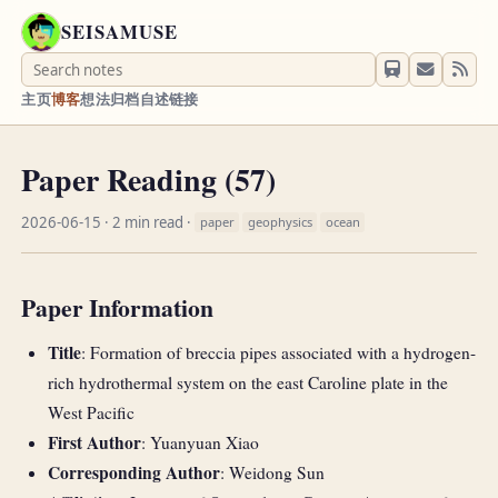
SEISAMUSE
主页
博客
想法
归档
自述
链接
Paper Reading (57)
2026-06-15
· 2 min read ·
paper
geophysics
ocean
Paper Information
Title
: Formation of breccia pipes associated with a hydrogen-
rich hydrothermal system on the east Caroline plate in the
West Pacific
First Author
: Yuanyuan Xiao
Corresponding Author
: Weidong Sun