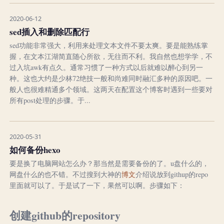
2020-06-12
sed插入和删除匹配行
sed功能非常强大，利用来处理文本文件不要太爽。要是能熟练掌
握，在文本江湖简直随心所欲，无往而不利。我自然也想学学，不
过入坑awk有点久。通常习惯了一种方式以后就难以醉心到另一
种。这也大约是少林72绝技一般和尚难同时融汇多种的原因吧。一
般人也很难精通多个领域。这两天在配置这个博客时遇到一些要对
所有post处理的步骤。于...
2020-05-31
如何备份hexo
要是换了电脑网站怎么办？那当然是需要备份的了。u盘什么的，
网盘什么的也不错。不过搜到大神的
博文
介绍说放到githup的repo
里面就可以了。于是试了一下，果然可以啊。步骤如下：
创建github的repository