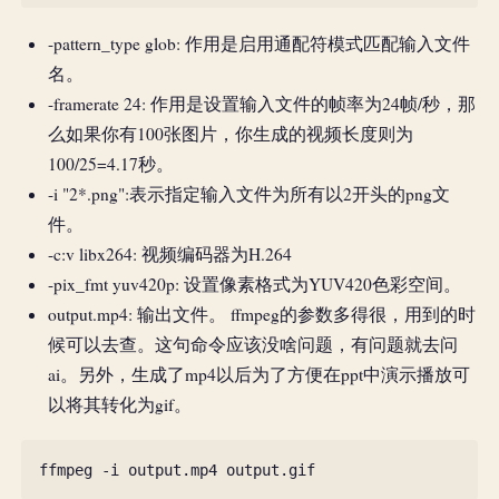
-pattern_type glob: 作用是启用通配符模式匹配输入文件
名。
-framerate 24: 作用是设置输入文件的帧率为24帧/秒，那
么如果你有100张图片，你生成的视频长度则为
100/25=4.17秒。
-i "2*.png":表示指定输入文件为所有以2开头的png文
件。
-c:v libx264: 视频编码器为H.264
-pix_fmt yuv420p: 设置像素格式为YUV420色彩空间。
output.mp4: 输出文件。 ffmpeg的参数多得很，用到的时
候可以去查。这句命令应该没啥问题，有问题就去问
ai。另外，生成了mp4以后为了方便在ppt中演示播放可
以将其转化为gif。