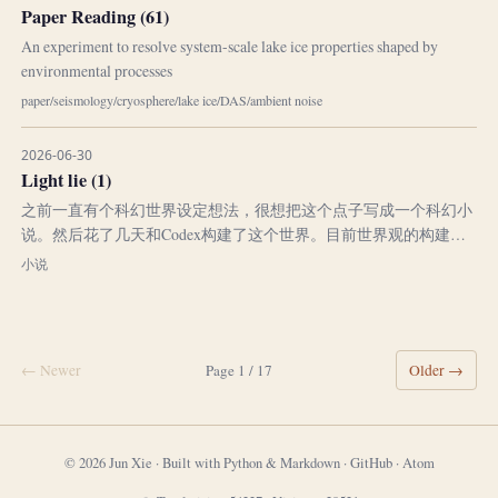
我反思可能是因为心里也是...
Paper Reading (61)
An experiment to resolve system-scale lake ice properties shaped by
environmental processes
paper
/
seismology
/
cryosphere
/
lake ice
/
DAS
/
ambient noise
2026-06-30
Light lie (1)
之前一直有个科幻世界设定想法，很想把这个点子写成一个科幻小
说。然后花了几天和Codex构建了这个世界。目前世界观的构建用
了30万字。题目暂定为《无影纪》，英文是Light Lie。以下是第一
小说
章内容。 第一章 白昼失准 我坐进光轨时，导师那句，“不要查
了。”，还留在耳后。 光轨门缓慢合拢，几乎听不到声音，只在脚
底留下一点...
← Newer
Page 1 / 17
Older →
© 2026 Jun Xie · Built with Python & Markdown ·
GitHub
·
Atom