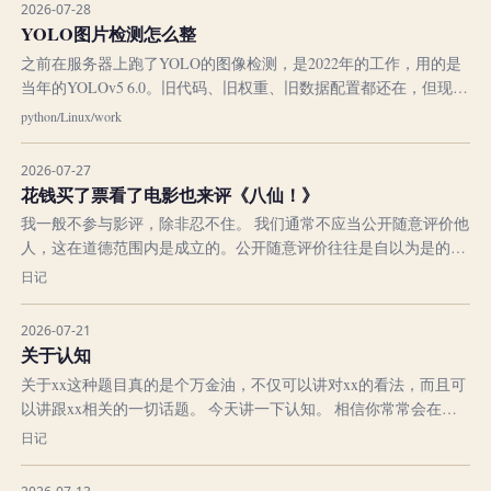
2026-07-28
呢？就是用科学的手段...
YOLO图片检测怎么整
之前在服务器上跑了YOLO的图像检测，是2022年的工作，用的是
当年的YOLOv5 6.0。旧代码、旧权重、旧数据配置都还在，但现在
服务器上的 Conda 环境已经没有一个能直接丝滑运行它。好吧，深
python
/
Linux
/
work
度学习工程就是这样，模型还在，环境先老了。
2026-07-27
花钱买了票看了电影也来评《八仙！》
我一般不参与影评，除非忍不住。 我们通常不应当公开随意评价他
人，这在道德范围内是成立的。公开随意评价往往是自以为是的凌
驾于他人之上的审判。其实这和法院效果类似了。 那我们为什么那
日记
么喜欢评价他人呢？我推测还是因为人是社会人，是有社会属性的
啊。想古人出去打猎，如果不一起八卦，显得“合群”那容易被别人
2026-07-21
认为是变态被孤立。打猎不...
关于认知
关于xx这种题目真的是个万金油，不仅可以讲对xx的看法，而且可
以讲跟xx相关的一切话题。 今天讲一下认知。 相信你常常会在网
上刷到这类话题: 为什会出现那么多高认知的穷人?道理都懂，怎么
日记
就过不好自己的一生?怎么才能做到知行合一? 看了这些恐怕你已开
始感到焦虑了，既然制造了焦虑自然你会想到这人要来卖课了。 不