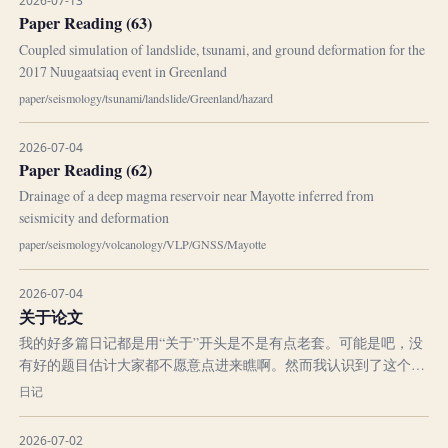
2026-07-13
过放心，我不...
Paper Reading (63)
Coupled simulation of landslide, tsunami, and ground deformation for the
2017 Nuugaatsiaq event in Greenland
paper
/
seismology
/
tsunami
/
landslide
/
Greenland
/
hazard
2026-07-04
Paper Reading (62)
Drainage of a deep magma reservoir near Mayotte inferred from
seismicity and deformation
paper
/
seismology
/
volcanology
/
VLP
/
GNSS
/
Mayotte
2026-07-04
关于论文
我的好多篇日记都是用“关于”开头是不是有点老套。可能是吧，没
有好的题目估计大家都不愿意点进来瞧啊。然而我认识到了这个问
题却又没有针对题目进行修改 也许是因没深谙新闻传播学之道而不
日记
会起名字呢 ，可能说明我是故意让名字平淡一些好让一些人不点进
来读，但同时又写了这一系列的文字。可能让人摸不着头脑，我自
2026-07-02