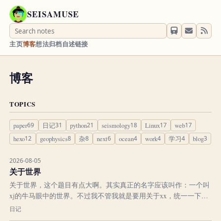
SEISAMUSE
主页
博客
想法
归档
自述
链接
博客
TOPICS
paper
69
日记
31
python
21
seismology
18
Linux
17
web
17
hexo
12
geophysics
8
杂
8
next
6
ocean
4
work
4
学习
4
blog
3
2026-08-05
关于世界
关于世界，这个题目有点大啊。其实真正的名字应该叫作：一个叫
xj的牛马眼中的世界。不过我不管我就是要用关于xx，统一一下。
我认为这个世界不能算是不可知，也不能算是可知。让我仔细说
日记
来。记不得在哪里看到的一个比喻，就是说我们利用现代科学技术