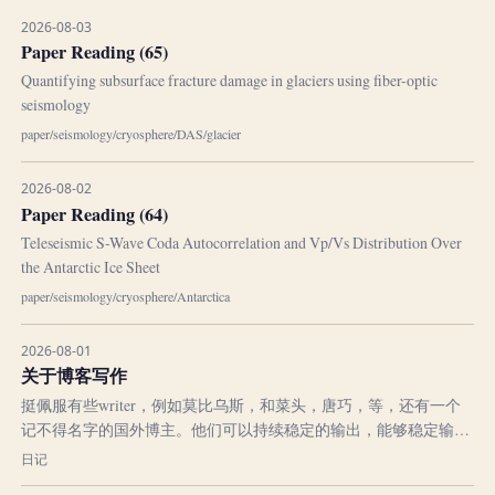
来认识这个世界就像是我们在用一个window电脑。我们可以发明各
2026-08-03
种仪器来观测这个世界...
Paper Reading (65)
Quantifying subsurface fracture damage in glaciers using fiber-optic
seismology
paper
/
seismology
/
cryosphere
/
DAS
/
glacier
2026-08-02
Paper Reading (64)
Teleseismic S-Wave Coda Autocorrelation and Vp/Vs Distribution Over
the Antarctic Ice Sheet
paper
/
seismology
/
cryosphere
/
Antarctica
2026-08-01
关于博客写作
挺佩服有些writer，例如莫比乌斯，和菜头，唐巧，等，还有一个
记不得名字的国外博主。他们可以持续稳定的输出，能够稳定输出
大约是种不错的能力啊。那也不一定，也不用太羡慕。不是说每个
日记
人都有各自的优点吗？也许你的优点不在写博客，而是打游戏呢。