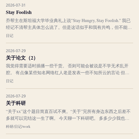
不知道应该怎么翻译writer，译作写手显得过于贬低；译作作家又
2026-07-31
有溜须拍马嫌疑；...
Stay Foolish
乔帮主在斯坦福大学毕业典礼上说"Stay Hungry, Stay Foolish." 我已
经记不清帮主具体怎么说了。但是这话似乎和我有共鸣，但不能说
是击穿。因为我感觉他把我的一种状态描绘了出来。 奥地利哲学家
日记
维特根斯坦说，“语言是思维的边界”。大约能准确描绘出内心所想
的人，是思想深刻，并且有智慧的人。 我试着把这种状...
2026-07-29
关于论文（2）
我觉得需要适时插播一些干货。 否则可能会被说是不学无术乱开
腔。 有点像某些知名网络红人老是发表一些不知所云的言论 但这
么一插播更像了 。 总之我不管，我对于论文我还是要说点什么。
日记
可能我能说的也不太多，因为你可以在网上找到很多关于论文怎么
写的相关话题和文章。 关于怎么写文章我就不细说了。 不过在我
2026-07-29
看来论文还是很像八股文...
关于科研
“关于xx”这个题目简直百试不爽。“关于”完所有身边东西之后差不
多就可以完结这一生了啊。 今天聊一下科研吧。 多多少少我也算
做过科研，并且正在做科研的人，虽说世界和人物观的少，但
科研
/
日记
/
work
对“科研”还是有那么一点点认识的。在我看来“科研”应该至少有两
层意思。 第一就是大家通常认为的科学研究。 那什么是科学研究