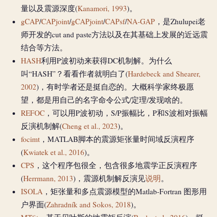
量以及震源深度(
Kanamori, 1993
)。
gCAP
/
CAPjoint
/
gCAPjoint
/
CAPsf
/
NA-GAP
，是Zhulupei老
师开发的cut and paste方法以及在其基础上发展的近远震
结合等方法。
HASH
利用P波初动来获得DC机制解。为什么
叫“HASH”？看看作者就明白了(
Hardebeck and Shearer,
2002
)，有时学者还是挺自恋的。大概科学家终极愿
望，都是用自己的名字命令公式/定理/发现啥的。
REFOC
，可以用P波初动，S/P振幅比，P和S波相对振幅
反演机制解(
Cheng et al., 2023
)。
focimt
，MATLAB脚本的震源矩张量时间域反演程序
(
Kwiatek et al., 2016
)。
CPS
，这个程序包很全，包含很多地震学正反演程序
(
Herrmann, 2013
)，震源机制解反演见
说明
。
ISOLA
，矩张量和多点震源模型的Matlab-Fortran 图形用
户界面(
Zahradník and Sokos, 2018
)。