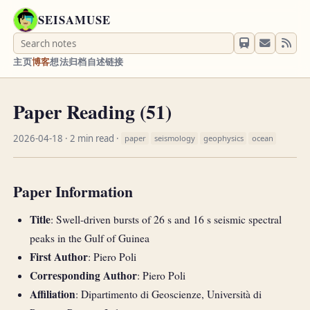
SEISAMUSE
主页
博客
想法
归档
自述
链接
Paper Reading (51)
2026-04-18
· 2 min read ·
paper
seismology
geophysics
ocean
Paper Information
Title
: Swell-driven bursts of 26 s and 16 s seismic spectral
peaks in the Gulf of Guinea
First Author
: Piero Poli
Corresponding Author
: Piero Poli
Affiliation
: Dipartimento di Geoscienze, Università di