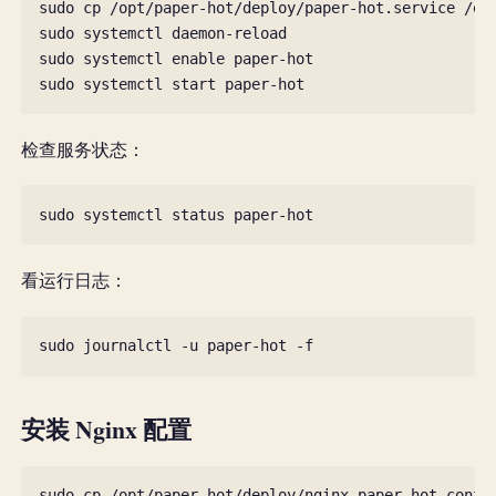
sudo
cp
/opt/paper-hot/deploy/paper-hot.service
/et
sudo
systemctl
daemon-reload

sudo
systemctl
enable
paper-hot

sudo
systemctl
start
检查服务状态：
sudo
systemctl
status
看运行日志：
sudo
journalctl
-u
paper-hot
安装 Nginx 配置
sudo
cp
/opt/paper-hot/deploy/nginx-paper-hot.conf