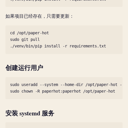
如果项目已经存在，只需要更新：
cd
/opt/paper-hot

sudo
git
pull

./venv/bin/pip
install
-r
创建运行用户
sudo
useradd
--system
--home-dir
/opt/paper-hot
--s
sudo
chown
-R
paperhot:paperhot
安装 systemd 服务