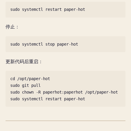
sudo
systemctl
restart
停止：
sudo
systemctl
stop
更新代码后重启：
cd
/opt/paper-hot

sudo
git
pull

sudo
chown
-R
paperhot:paperhot
/opt/paper-hot

sudo
systemctl
restart