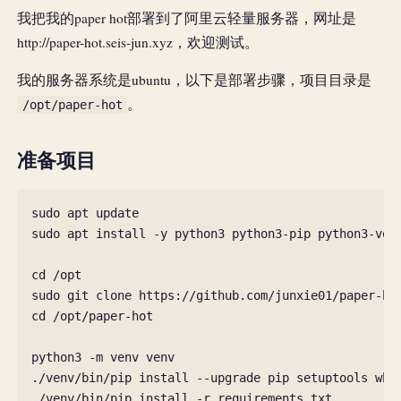
我把我的paper hot部署到了阿里云轻量服务器，网址是
http://paper-hot.seis-jun.xyz，欢迎测试。
我的服务器系统是ubuntu，以下是部署步骤，项目目录是
。
/opt/paper-hot
准备项目
sudo
apt
update

sudo
apt
install
-y
python3
python3-pip
python3-ven
cd
/opt

sudo
git
clone
cd
/opt/paper-hot

python3
-m
venv
venv

./venv/bin/pip
install
--upgrade
pip
setuptools
whee
./venv/bin/pip
install
-r