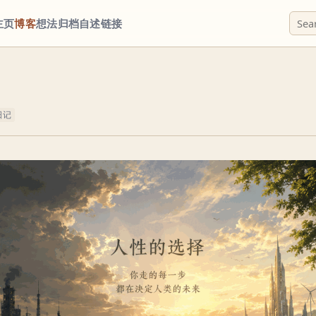
主页
博客
想法
归档
自述
链接
）
日记