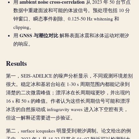
ambient noise cross-correlation
用
从 2023 年 50 台节点
数据中重建面波和可能的体波信号。预处理包括 10 分
钟窗口、瞬态事件剔除、0.125-50 Hz whitening 和
clipping。
GNSS 与潮位对比
用
解释表面冰震和冰体运动对潮汐
的响应。
Results
第一，SEIS-ADELICE 的噪声分析显示，不同观测环境差别
很大。稳定冰和基岩台站在 1-30 s 周期范围内都能记录到
清楚的二次微震峰值；漂浮冰在长周期端更吵，并出现约
16 s 和 50 s 的峰值。作者认为这些长周期信号可能和漂浮
冰舌的自然振动或 infragravity waves 进入冰下空腔有关，
但这一解释还需要进一步验证。
第二，surface icequakes 明显受到潮汐调制。论文给出的例