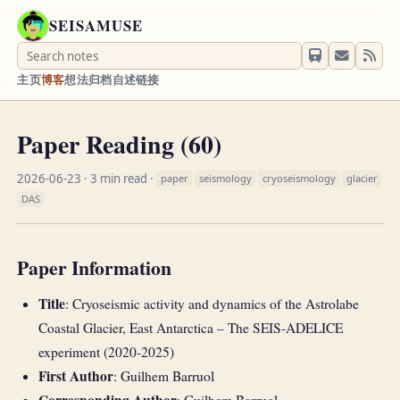
SEISAMUSE
主页
博客
想法
归档
自述
链接
Paper Reading (60)
2026-06-23
· 3 min read ·
paper
seismology
cryoseismology
glacier
DAS
Paper Information
Title
: Cryoseismic activity and dynamics of the Astrolabe
Coastal Glacier, East Antarctica – The SEIS-ADELICE
experiment (2020-2025)
First Author
: Guilhem Barruol
Corresponding Author
: Guilhem Barruol