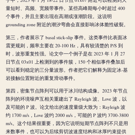
子中，2023 年 1 月 18-22 日节点 01x07 附近可以检测到大
量短时、高频、宽频带事件。某些高峰期每小时超过 400
个事件，并且主要出现在高潮或涨潮阶段。这说明
grounding zone 附近的潮汐弯曲会直接影响冰体脆性破裂。
第三，作者展示了 basal stick-slip 事件。这类事件比表面冰
震更规则，频率主要在 20-100 Hz，具有较清楚的 P/S 到
时，波形重复性强。论文中一个例子是在 2023 年 1 月 27
日节点 03x01 上检测到的事件簇，150 个相似事件叠加后
可以看到稳定的三分量波形。作者把它们解释为固定冰-基
岩接触位置附近的重复滑动事件。
第四，密集节点阵列可以用于冰川结构成像。2023 年节点
阵列的环境噪声互相关重建出了 Rayleigh 波、Love 波，以
及可能的 P 波。论文给出的速度量级大致为：Rayleigh 波
约 1700 m/s，Love 波约 2000 m/s，可能的 P 波约 3700-3800
m/s。这个结果很重要，因为它说明短期节点阵列不只是用
来数事件，也可以为后续剪切波速度结构和冰厚约束提供