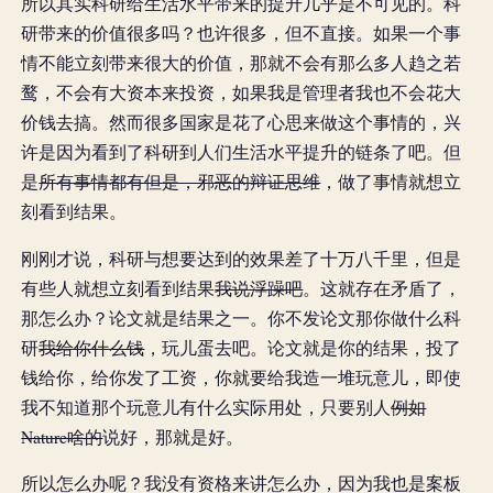
所以其实科研给生活水平带来的提升几乎是不可见的。科
研带来的价值很多吗？也许很多，但不直接。如果一个事
情不能立刻带来很大的价值，那就不会有那么多人趋之若
鹜，不会有大资本来投资，如果我是管理者我也不会花大
价钱去搞。然而很多国家是花了心思来做这个事情的，兴
许是因为看到了科研到人们生活水平提升的链条了吧。但
是
所有事情都有但是，邪恶的辩证思维
，做了事情就想立
刻看到结果。
刚刚才说，科研与想要达到的效果差了十万八千里，但是
有些人就想立刻看到结果
我说浮躁吧
。这就存在矛盾了，
那怎么办？论文就是结果之一。你不发论文那你做什么科
研
我给你什么钱
，玩儿蛋去吧。论文就是你的结果，投了
钱给你，给你发了工资，你就要给我造一堆玩意儿，即使
我不知道那个玩意儿有什么实际用处，只要别人
例如
Nature啥的
说好，那就是好。
所以怎么办呢？我没有资格来讲怎么办，因为我也是案板