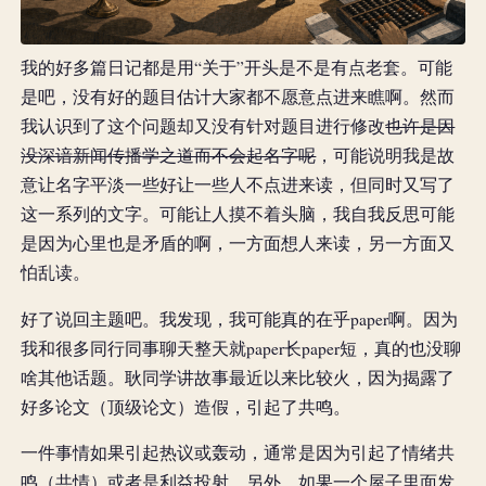
我的好多篇日记都是用“关于”开头是不是有点老套。可能
是吧，没有好的题目估计大家都不愿意点进来瞧啊。然而
我认识到了这个问题却又没有针对题目进行修改
也许是因
没深谙新闻传播学之道而不会起名字呢
，可能说明我是故
意让名字平淡一些好让一些人不点进来读，但同时又写了
这一系列的文字。可能让人摸不着头脑，我自我反思可能
是因为心里也是矛盾的啊，一方面想人来读，另一方面又
怕乱读。
好了说回主题吧。我发现，我可能真的在乎paper啊。因为
我和很多同行同事聊天整天就paper长paper短，真的也没聊
啥其他话题。耿同学讲故事最近以来比较火，因为揭露了
好多论文（顶级论文）造假，引起了共鸣。
一件事情如果引起热议或轰动，通常是因为引起了情绪共
鸣（共情）或者是利益投射。另外，如果一个屋子里面发