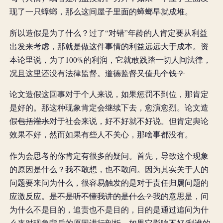
现了一只蟑螂，那么这间屋子里面的蟑螂早就成堆。
所以造假是为了什么？过了“对错”年龄的人肯定要从利益
出发来考虑，那就是做这件事情的利益远远大于成本。资
本论里说，为了100%的利润，它就敢践踏一切人间法律，
况且这里还没有法律监督。
道德监督又值几个钱？
论文造假这回事对于个人来说，如果惩罚不到位，那肯定
是好的。那这种现象肯定会继续下去，愈演愈烈。论文造
假
包括灌水
对于社会来说，好不好就不好说。但肯定舆论
效果不好，然而如果有些人不关心，那啥事都没有。
作为会思考的你肯定有很多的疑问。首先，导致这个现象
的原因是什么？我不敢想，也不敢问。因为其实关于人的
问题要来问为什么，很容易触发的是对于责任归属问题的
应激反应。
是不是听不懂我讲的是什么？
我的意思是，问
为什么不是目的，追责也不是目的，目的是通过追问为什
么来对现象背后的原因进行剖析，如果它影响不好/利
谁的