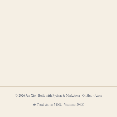
© 2026 Jun Xie · Built with Python & Markdown ·
GitHub
·
Atom
👁 Total visits:
54098
·
Visitors:
29430