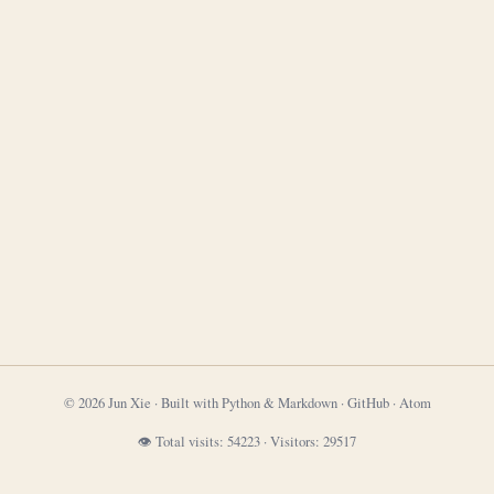
© 2026 Jun Xie · Built with Python & Markdown ·
GitHub
·
Atom
👁 Total visits:
54223
·
Visitors:
29517