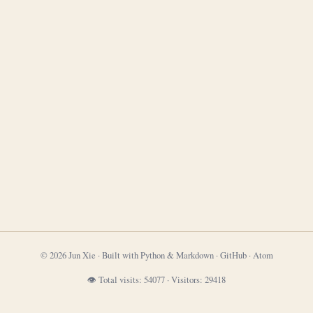
© 2026 Jun Xie · Built with Python & Markdown ·
GitHub
·
Atom
👁 Total visits:
54077
·
Visitors:
29418