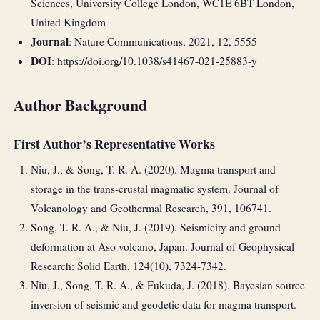
Sciences, University College London, WC1E 6BT London,
United Kingdom
Journal
: Nature Communications, 2021, 12, 5555
DOI
: https://doi.org/10.1038/s41467-021-25883-y
Author Background
First Author’s Representative Works
Niu, J., & Song, T. R. A. (2020). Magma transport and
storage in the trans-crustal magmatic system. Journal of
Volcanology and Geothermal Research, 391, 106741.
Song, T. R. A., & Niu, J. (2019). Seismicity and ground
deformation at Aso volcano, Japan. Journal of Geophysical
Research: Solid Earth, 124(10), 7324-7342.
Niu, J., Song, T. R. A., & Fukuda, J. (2018). Bayesian source
inversion of seismic and geodetic data for magma transport.