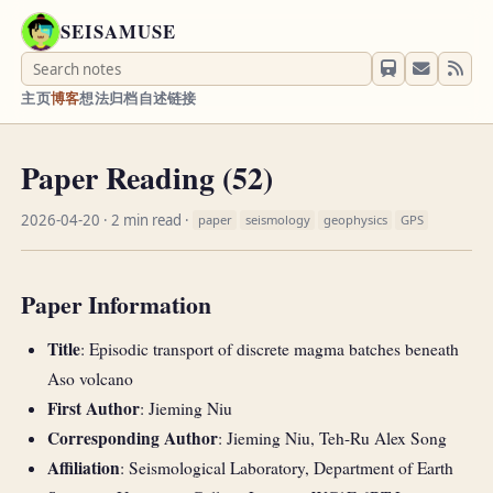
SEISAMUSE
主页
博客
想法
归档
自述
链接
Paper Reading (52)
2026-04-20
· 2 min read ·
paper
seismology
geophysics
GPS
Paper Information
Title
: Episodic transport of discrete magma batches beneath
Aso volcano
First Author
: Jieming Niu
Corresponding Author
: Jieming Niu, Teh-Ru Alex Song
Affiliation
: Seismological Laboratory, Department of Earth