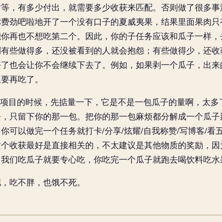
，有多少付出，就需要多少收获来匹配。否则做了很多事
你费劲吧啦地开了一个没有口子的夏威夷果，结果里面果肉只
能你再也不想吃第二个。因此，你的子任务应该和瓜子一样，
则有些做得多，还没被看到的人就会抱怨；有些做得少，还收
好了也会让你不会继续下去了。例如，如果剥一个瓜子，出来
想要再吃了。
项目的时候，先掂量一下，它是不是一包瓜子的量啊，太多
去，只留下你的那一包。把你的那一包麻烦都分解成一个瓜子
你可以做完一个任务就打卡/分享/炫耀/自我称赞/写博客/
这个收获最好是直接相关的，不太建议是其他物质的奖励，因
。我们吃瓜子就要专心吃，你吃完一个瓜子就跑去喝饮料吃水
，吃不胖，也饿不死。