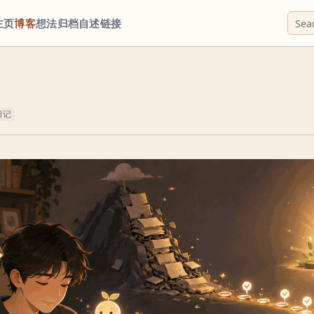
主页
博客
想法
归档
自述
链接
日记