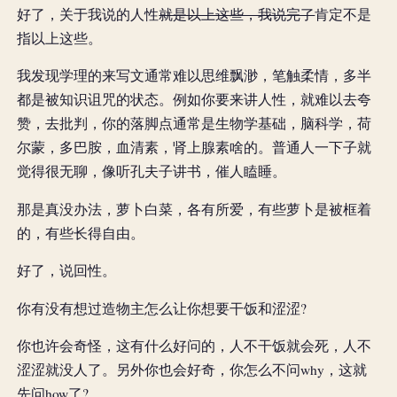
好了，关于我说的人性
就是以上这些，我说完了
肯定不是
指以上这些。
我发现学理的来写文通常难以思维飘渺，笔触柔情，多半
都是被知识诅咒的状态。例如你要来讲人性，就难以去夸
赞，去批判，你的落脚点通常是生物学基础，脑科学，荷
尔蒙，多巴胺，血清素，肾上腺素啥的。普通人一下子就
觉得很无聊，像听孔夫子讲书，催人瞌睡。
那是真没办法，萝卜白菜，各有所爱，有些萝卜是被框着
的，有些长得自由。
好了，说回性。
你有没有想过造物主怎么让你想要干饭和涩涩?
你也许会奇怪，这有什么好问的，人不干饭就会死，人不
涩涩就没人了。另外你也会好奇，你怎么不问why，这就
先问how了?