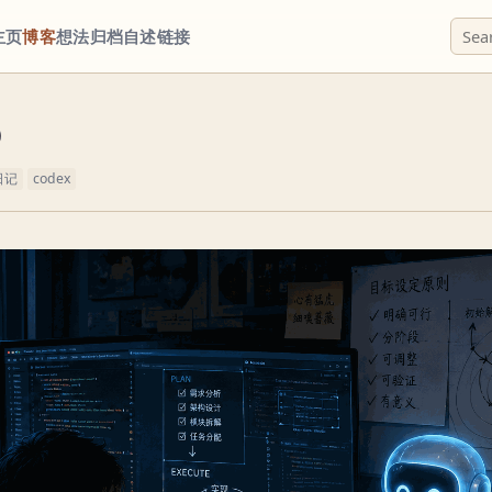
主页
博客
想法
归档
自述
链接
)
日记
codex