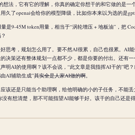
的想法，它有它的理解，你真的确定你想干的和它做的是一
x用久了openai会给你的模型降级，比如你本来以为选的是gpt5
用量是9-45M token用量，相当于“涡轮增压 + 地板油”，把 C
吗？
好思考，规划怎么用了。要不然AI很累，自己也很累。AI
做的决策还有整体规划一点都不少，都是你要的付出。还有一
声明AI的使用啊？该不会说，“此文章是我指挥AI干的”吧
由AI辅助生成”
其实全是人家AI做的啊
。
？应该还是只能当个助理啊，给他明确的小的子任务，不能丢
你没有想清楚，那不可能指望AI能够干好。该干的自己还是