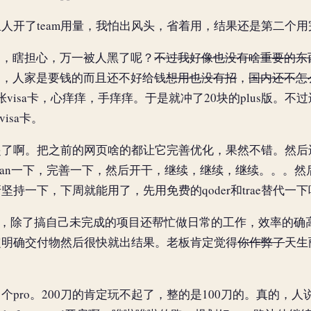
人开了team用量，我怕出风头，省着用，结果还是第二个
不敢用，瞎担心，万一被人黑了呢？
不过我好像也没有啥重要的东
e还有cc，人家是要钱的而且还不好给钱
想用也没有招
，
国内还不怎
一张visa卡，心痒痒，手痒痒。于是就冲了20块的plus版。
visa卡。
起了啊。把之前的网页啥的都让它完善优化，果然不错。然后
lan一下，完善一下，然后开干，继续，继续，继续。。。
持一下，下周就能用了，先用免费的qoder和trae替代一
us，除了搞自己未完成的项目还帮忙做日常的工作，效率的
定明确交付物然后很快就出结果。老板肯定觉得
你作弊了
天生
个pro。200刀的肯定玩不起了，整的是100刀的。真的，