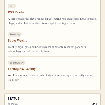
Site
RSS Reader
A self-hosted FreshRSS reader for collecting research feeds, news sources,
blogs, and technical updates in one quiet reading stream.
Reading
Paper Weekly
Weekly highlights and brief reviews of notable research papers in
seismology and related disciplines.
Seismology
Earthquake Weekly
Weekly summary and analysis of significant earthquake activity around
the globe.
STATUS
📝 Posts
247